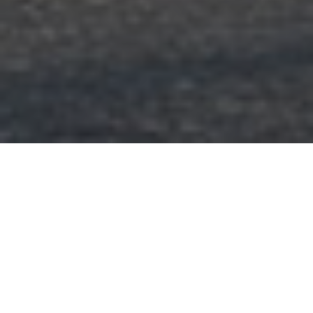
Il progetto
Markstein AG presenta il nuovo progetto che sarà
presto realizzato a Zurigo. Abbiamo potuto