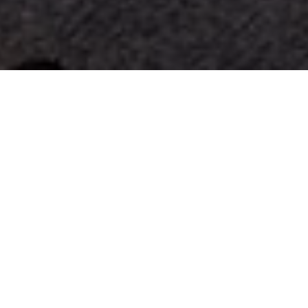
Il progetto
Markstein AG presenta il nuovo progetto che sarà
presto realizzato in Oberglatt. Abbiamo avuto il
piacere di creare tutte le visualizzazioni
architettoniche del progetto.